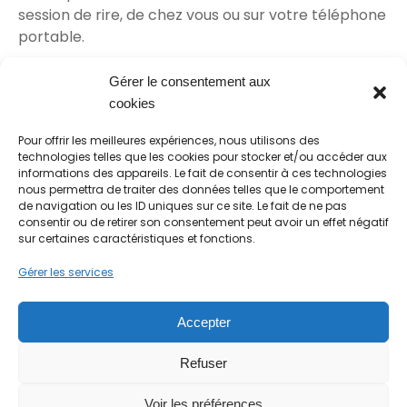
session de rire, de chez vous ou sur votre téléphone
portable.
Le rire en ligne proposé par
l’Institut Français du
Gérer le consentement aux
Yoga du rire
est fait pour vous.
cookies
RDV sur Zoom
Pour offrir les meilleures expériences, nous utilisons des
Salle réunion: 134 806 219
technologies telles que les cookies pour stocker et/ou accéder aux
Code d’accès: p7Jzbt
informations des appareils. Le fait de consentir à ces technologies
nous permettra de traiter des données telles que le comportement
de navigation ou les ID uniques sur ce site. Le fait de ne pas
consentir ou de retirer son consentement peut avoir un effet négatif
sur certaines caractéristiques et fonctions.
Gérer les services
"Le rire, une source inépuisable de santé" Dr
Accepter
R. Abrezol
Mentions légales
Refuser
Politique de cookies (UE)
Voir les préférences