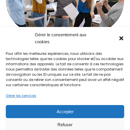
Gérer le consentement aux
cookies
08/03/2024
Pour offrir les meilleures expériences, nous utilisons des
13:30
• Roissy CDG
technologies telles que les cookies pour stocker et/ou accéder aux
informations des appareils. Le fait de consentir à ces technologies
nous permettra de traiter des données telles que le comportement
de navigation ou les ID uniques sur ce site. Le fait de ne pas
consentir ou de retirer son consentement peut avoir un effet négatif
sur certaines caractéristiques et fonctions.
Gérer les services
"Le rire, une source inépuisable de santé" Dr
Accepter
R. Abrezol
Mentions légales
Refuser